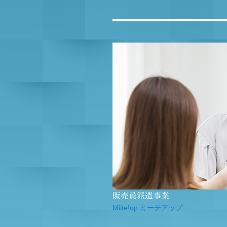
販売員派遣事業
Miite!up ミーテアップ