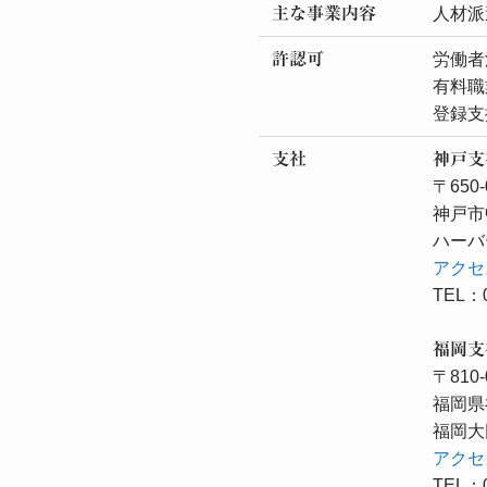
主な事業内容
人材派
許認可
労働者派
有料職業
登録支援
支社
神戸支
〒650-
神戸市
ハーバ
アクセ
TEL：0
福岡支
〒810-
福岡県
福岡大
アクセ
TEL：0